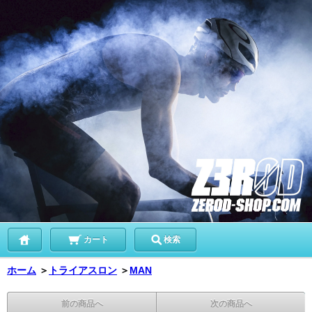
カート
検索
ホーム
＞
トライアスロン
＞
MAN
前の商品へ
次の商品へ