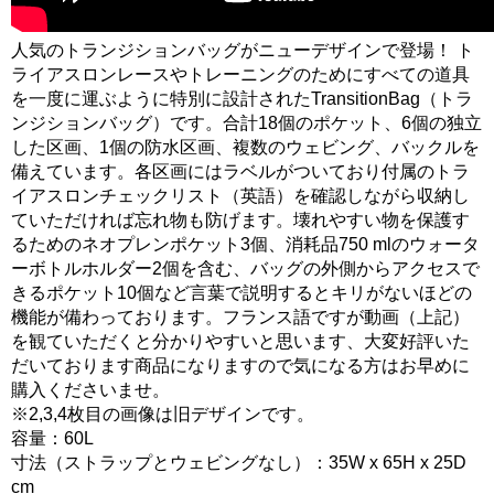
人気のトランジションバッグがニューデザインで登場！ ト
ライアスロンレースやトレーニングのためにすべての道具
を一度に運ぶように特別に設計されたTransitionBag（トラ
ンジションバッグ）です。合計18個のポケット、6個の独立
した区画、1個の防水区画、複数のウェビング、バックルを
備えています。各区画にはラベルがついており付属のトラ
イアスロンチェックリスト（英語）を確認しながら収納し
ていただければ忘れ物も防げます。壊れやすい物を保護す
るためのネオプレンポケット3個、消耗品750 mlのウォータ
ーボトルホルダー2個を含む、バッグの外側からアクセスで
きるポケット10個など言葉で説明するとキリがないほどの
機能が備わっております。フランス語ですが動画（上記）
を観ていただくと分かりやすいと思います、大変好評いた
だいております商品になりますので気になる方はお早めに
購入くださいませ。
※2,3,4枚目の画像は旧デザインです。
容量：60L
寸法（ストラップとウェビングなし）：35W x 65H x 25D
cm