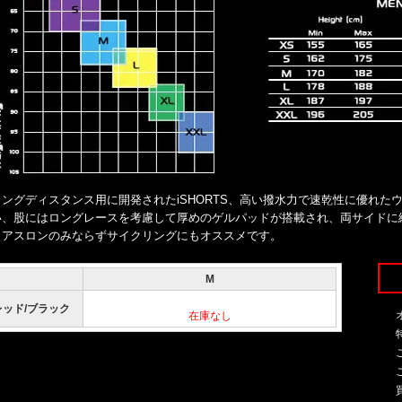
ロングディスタンス用に開発されたiSHORTS、高い撥水力で速乾性に優れた
い、股にはロングレースを考慮して厚めのゲルパッドが搭載され、両サイドに
イアスロンのみならずサイクリングにもオススメです。
M
15,290円(本体13,900円、税1,390円)
レッド/ブラック
在庫なし