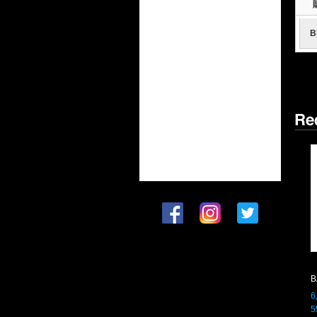
B
6
5