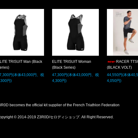
LITE TRISUIT Man (Black
ELITE TRISUIT Woman
RACER TTS
eries)
(Black Series)
(BLACK VOLT)
7,300円(本体43,000円、税
47,300円(本体43,000円、税
44,550円(本体40
,300円)
4,300円)
4,050円)
R0D becomes the official kit supplier of the French Triathlon Federation
opyright © 2014-2019 Z3R0D/セロディショップ. All Right Reserved.