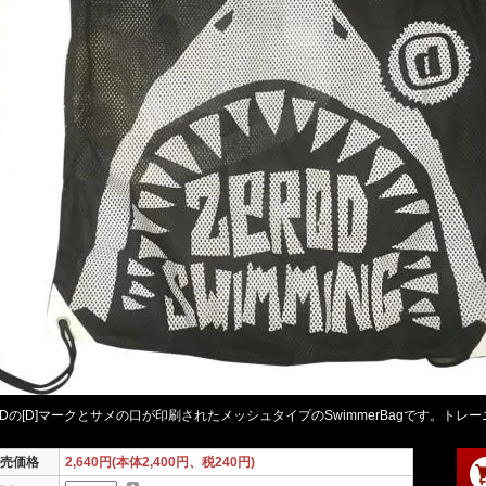
R0Dの[D]マークとサメの口が印刷されたメッシュタイプのSwimmerBagです。
売価格
2,640円(本体2,400円、税240円)