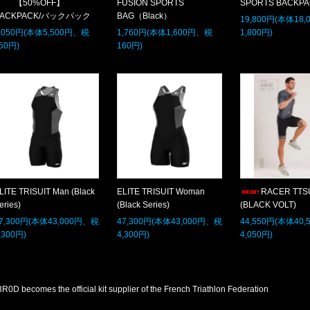
【50%OFF】
FUSION SPORTS
SPORTS BACKP
BACKPACK/バックパック
BAG（Black）
19,800円(本体18
,050円(本体5,500円、税
1,760円(本体1,600円、税
1,800円)
50円)
160円)
LITE TRISUIT Man (Black
ELITE TRISUIT Woman
RACER TTS
eries)
(Black Series)
(BLACK VOLT)
7,300円(本体43,000円、税
47,300円(本体43,000円、税
44,550円(本体40
,300円)
4,300円)
4,050円)
R0D becomes the official kit supplier of the French Triathlon Federation