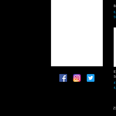
6
5
E
S
4
4
Z3