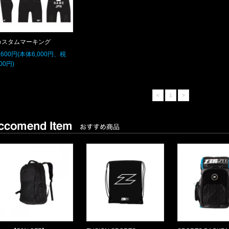
カスタムマーキング
,600円(本体6,000円、税
00円)
<
1
>