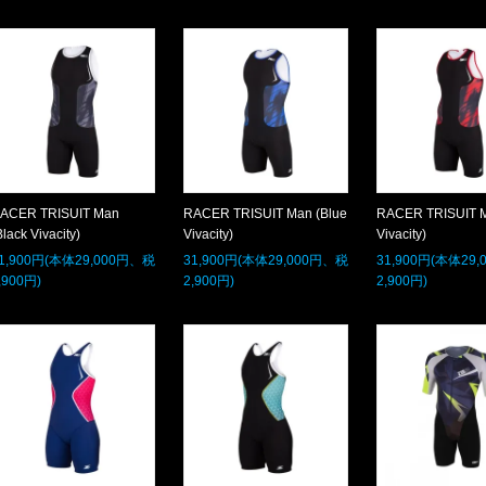
ACER TRISUIT Man
RACER TRISUIT Man (Blue
RACER TRISUIT 
Black Vivacity)
Vivacity)
Vivacity)
1,900円(本体29,000円、税
31,900円(本体29,000円、税
31,900円(本体29
,900円)
2,900円)
2,900円)