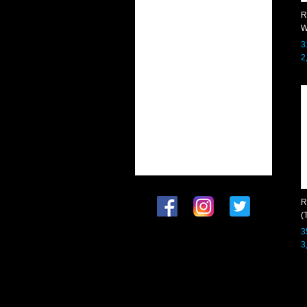
R
W
3
2
R
(
3
3