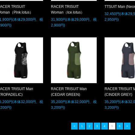
ACER TRISUIT
RACER TRISUIT
TTSUIT Man (Neo
oman（Plnk lotus）
Woman（Ice lotus）
32,450円(本体29
1,900円(本体29,000円、税
31,900円(本体29,000円、税
2,950円)
,900円)
2,900円)
ACER TRISUIT Man
RACER TRISUIT Man
RACER TRISUIT 
TROPADELIC)
(CEDAR GREEN)
(CINDER GREY)
5,200円(本体32,000円、税
35,200円(本体32,000円、税
35,200円(本体32
,200円)
3,200円)
3,200円)
<
1
2
3
4
5
6
>