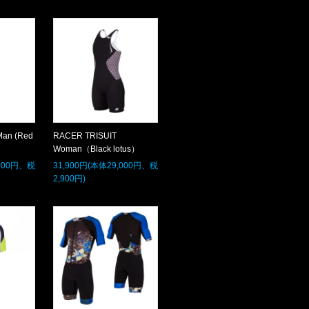
Man (Red
RACER TRISUIT
Woman（Black lotus）
,000円、税
31,900円(本体29,000円、税
2,900円)